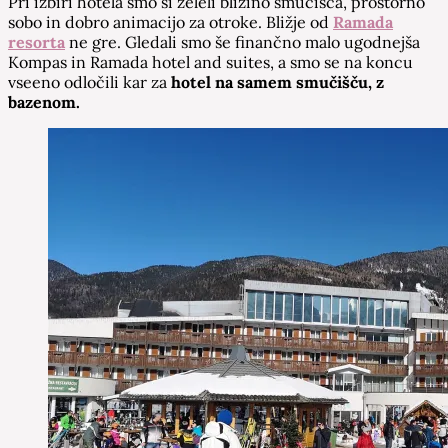
Pri izbiri hotela smo si želeli bližino smučišča, prostorno
sobo in dobro animacijo za otroke. Bližje od
Ramada
resorta
ne gre. Gledali smo še finančno malo ugodnejša
Kompas in Ramada hotel and suites, a smo se na koncu
vseeno odločili kar za
hotel na samem smučišču, z
bazenom.