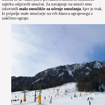
zajtrku odpravili smučat. Za navajanje na smuči smo
izkoristili
malo smučišče za učenje smučanja
, kjer je trak,
ki pripelje male smučarje na vrh klanca ograjenega z
zaščitno ograjo.