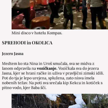
Mini disco v hotelu Kompas.
SPREHODI in OKOLICA
Jezero Jasna
Medtem ko sta Nina in Uroš smučala, sva se midva z
Ianom odpravila na
vozičkanje.
Vozičkala sva do jezera
Jasna, kjer se hrani račke in uživa v pravljični zimski idili.
Pot do tja je lepo urejena, splužena, zato nisva imela
nobenih težav. Na poti sva srečala kip Kekca in kotiček s
pitno vodo, kjer Baba šči.