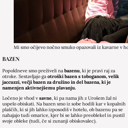
Mi smo očijevo nočno smuko opazovali iz kavarne v ho
BAZEN
Popoldneve smo preživeli na
bazenu
, ki je pravi raj za
otroke. Sestavljajo ga
otroški bazen s toboganom, velik
jaccuzzi, večji bazen za družino in del bazena, ki je
namenjen aktivnejšemu plavanju.
Ločeno je vhod v
savne
, ki pa nama jih z Urošem žal ni
uspelo obiskati. Na bazen smo iz sobe hodili kar v kopalnih
plaščih, ki si jih lahko izposodiš v hotelu, ob bazenu pa se
nahajajo tudi omarice, kjer bi se lahko preoblekel in pustil
svoje obleke (tudi, če si zunanji obiskovalec).