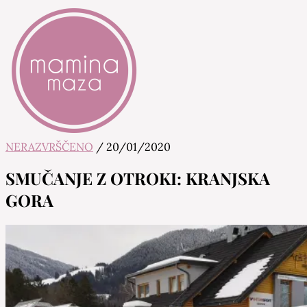
NERAZVRŠČENO
/
20/01/2020
Mamina Maza
Blog & Portal za starše in bodoče starše
SMUČANJE Z OTROKI: KRANJSKA
GORA