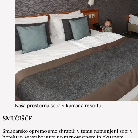
Naša prostorna soba v Ramada resortu.
SMUČIŠČE
Smučarsko opremo smo shranili v temu namenjeni sobi v
hotelu in se vsako jutro po raznovrstnem in okusnem