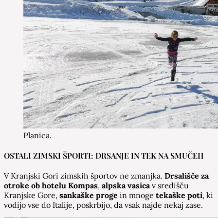
Planica.
OSTALI ZIMSKI ŠPORTI: DRSANJE IN TEK NA SMUČEH
V Kranjski Gori zimskih športov ne zmanjka.
Drsališče za
otroke ob hotelu Kompas
,
alpska vasica
v središču
Kranjske Gore,
sankaške proge
in mnoge
tekaške poti
, ki
vodijo vse do Italije, poskrbijo, da vsak najde nekaj zase.