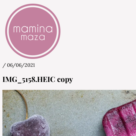
/
06/06/2021
Mamina Maza
Blog & Portal za starše in bodoče starše
IMG_5158.HEIC copy