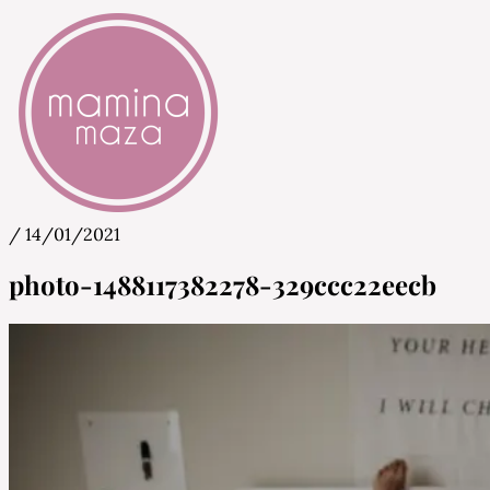
/
14/01/2021
Mamina Maza
Blog & Portal za starše in bodoče starše
photo-1488117382278-329ccc22eecb