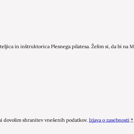
eljica in inštruktorica Plesnega pilatesa. Želim si, da bi n
 dovolim shranitev vnešenih podatkov.
Izjava o zasebnosti
*