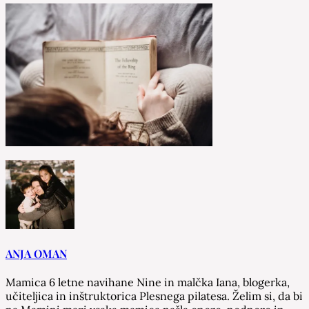
ANJA OMAN
Mamica 6 letne navihane Nine in malčka Iana, blogerka,
učiteljica in inštruktorica Plesnega pilatesa. Želim si, da bi