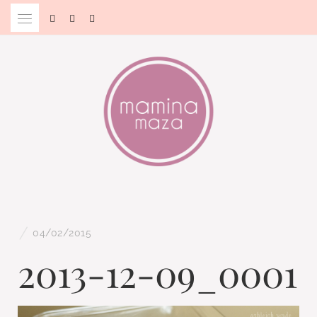
Skip
to
content
Blog & Portal za starše in bodoče starše
MAMINA MAZA
/
04/02/2015
2013-12-09_0001