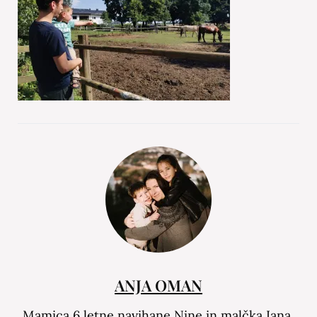
ANJA OMAN
Mamica 6 letne navihane Nine in malčka Iana,