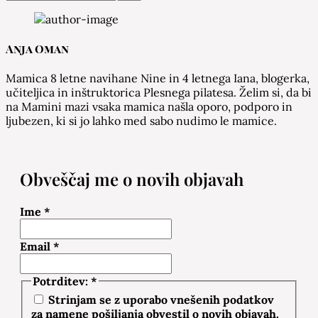
Anja Oman
Mamica 8 letne navihane Nine in 4 letnega Iana, blogerka,
učiteljica in inštruktorica Plesnega pilatesa. Želim si, da bi
na Mamini mazi vsaka mamica našla oporo, podporo in
ljubezen, ki si jo lahko med sabo nudimo le mamice.
Obveščaj me o novih objavah
Ime
*
Email
*
Potrditev:
*
Strinjam se z uporabo vnešenih podatkov
za namene pošiljanja obvestil o novih objavah.