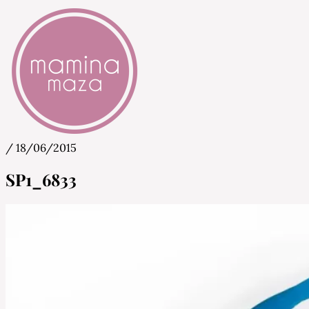
/
18/06/2015
Mamina Maza
Blog & Portal za starše in bodoče starše
SP1_6833