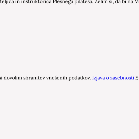
eljica in inštruktorica Plesnega pilatesa. Želim si, da bi n
 dovolim shranitev vnešenih podatkov.
Izjava o zasebnosti
*