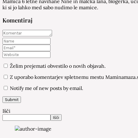
Mamica 6 letne navihane Nine in malčka Iana, blogerka, učit
ki si jo lahko med sabo nudimo le mamice.
Komentiraj
Želim prejemati obvestilo o novih objavah.
Z uporabo komentarjev spletnemu mestu Maminamaza.si
Notify me of new posts by email.
Išči
Išči