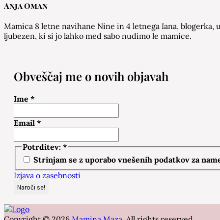
Anja Oman
Mamica 8 letne navihane Nine in 4 letnega Iana, blogerka, u
ljubezen, ki si jo lahko med sabo nudimo le mamice.
Obveščaj me o novih objavah
Ime
*
Email
*
Potrditev:
*
Strinjam se z uporabo vnešenih podatkov za namen
Izjava o zasebnosti
Copyright © 2026
Mamina Maza
. All rights reserved.