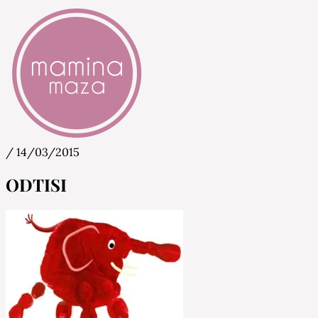
/
14/03/2015
Mamina Maza
Blog & Portal za starše in bodoče starše
ODTISI