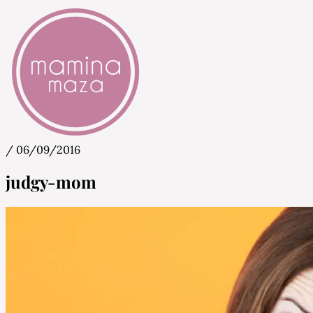
/
06/09/2016
Mamina Maza
Blog & Portal za starše in bodoče starše
judgy-mom