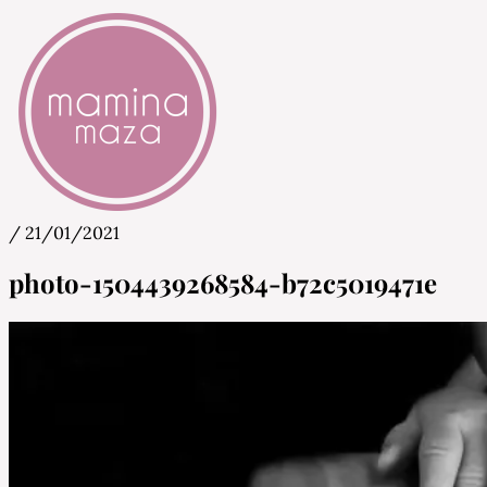
/
21/01/2021
Mamina Maza
Blog & Portal za starše in bodoče starše
photo-1504439268584-b72c5019471e