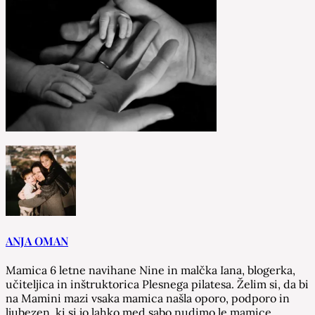
ANJA OMAN
Mamica 6 letne navihane Nine in malčka Iana, blogerka,
učiteljica in inštruktorica Plesnega pilatesa. Želim si, da bi
na Mamini mazi vsaka mamica našla oporo, podporo in
ljubezen, ki si jo lahko med sabo nudimo le mamice.