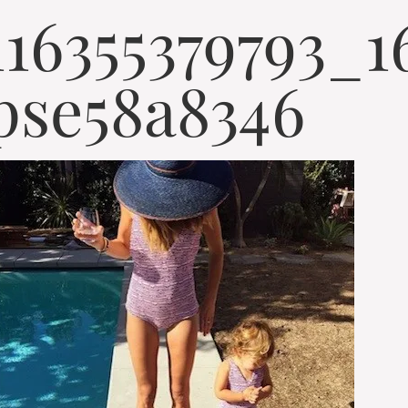
116355379793_1
se58a8346