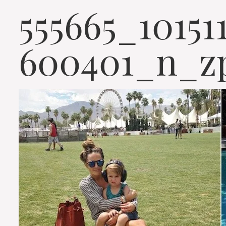
555665_10151
600401_n_zp