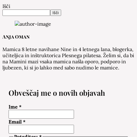
Išči
Išči
Anja Oman
Mamica 8 letne navihane Nine in 4 letnega Iana, blogerka,
učiteljica in inštruktorica Plesnega pilatesa. Želim si, da bi
na Mamini mazi vsaka mamica našla oporo, podporo in
ljubezen, ki si jo lahko med sabo nudimo le mamice.
Obveščaj me o novih objavah
Ime
*
Email
*
Potrditev:
*