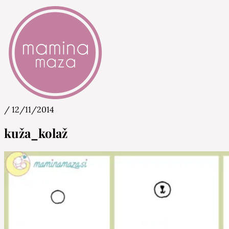
/
12/11/2014
Mamina Maza
Blog & Portal za starše in bodoče starše
kuža_kolaž