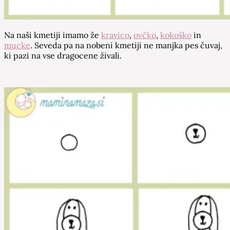
Na naši kmetiji imamo že
kravico
,
ovčko
,
kokoško
in
mucke
. Seveda pa na nobeni kmetiji ne manjka pes čuvaj,
ki pazi na vse dragocene živali.