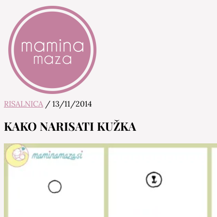
RISALNICA
/
13/11/2014
Mamina Maza
Blog & Portal za starše in bodoče starše
KAKO NARISATI KUŽKA