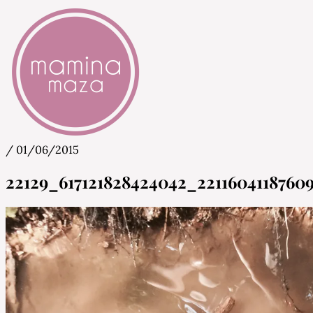
/
01/06/2015
Mamina Maza
Blog & Portal za starše in bodoče starše
22129_617121828424042_2211604118760