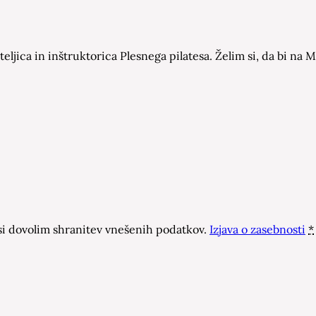
eljica in inštruktorica Plesnega pilatesa. Želim si, da bi n
 dovolim shranitev vnešenih podatkov.
Izjava o zasebnosti
*