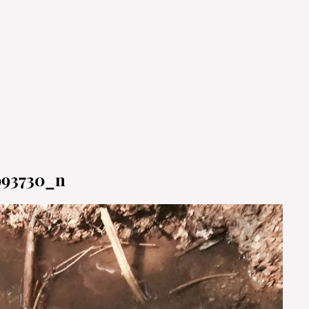
993730_n