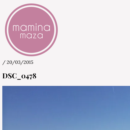
/
20/03/2015
Mamina Maza
Blog & Portal za starše in bodoče starše
DSC_0478