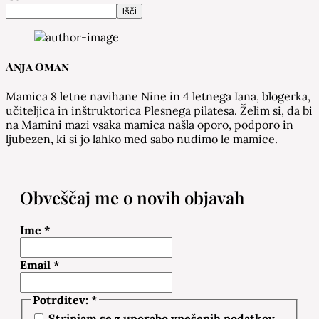
Išči
Anja Oman
Mamica 8 letne navihane Nine in 4 letnega Iana, blogerka,
učiteljica in inštruktorica Plesnega pilatesa. Želim si, da bi
na Mamini mazi vsaka mamica našla oporo, podporo in
ljubezen, ki si jo lahko med sabo nudimo le mamice.
Obveščaj me o novih objavah
Ime
*
Email
*
Potrditev:
*
Strinjam se z uporabo vnešenih podatkov