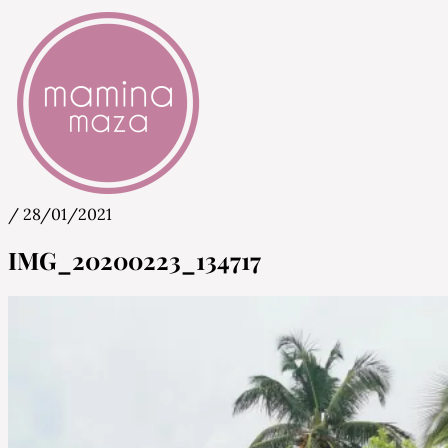
/
28/01/2021
Mamina Maza
Blog & Portal za starše in bodoče starše
IMG_20200223_134717