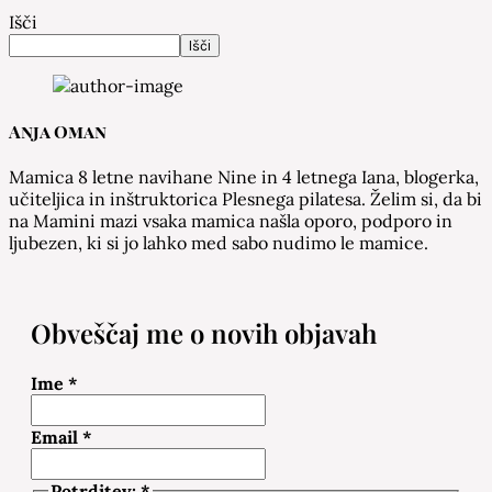
Išči
Išči
Anja Oman
Mamica 8 letne navihane Nine in 4 letnega Iana, blogerka,
učiteljica in inštruktorica Plesnega pilatesa. Želim si, da bi
na Mamini mazi vsaka mamica našla oporo, podporo in
ljubezen, ki si jo lahko med sabo nudimo le mamice.
Obveščaj me o novih objavah
Ime
*
Email
*
Potrditev:
*