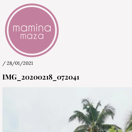
/
28/01/2021
Mamina Maza
Blog & Portal za starše in bodoče starše
IMG_20200218_072041