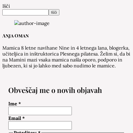
Išči
Išči
Anja Oman
Mamica 8 letne navihane Nine in 4 letnega Iana, blogerka,
učiteljica in inštruktorica Plesnega pilatesa. Želim si, da bi
na Mamini mazi vsaka mamica našla oporo, podporo in
ljubezen, ki si jo lahko med sabo nudimo le mamice.
Obveščaj me o novih objavah
Ime
*
Email
*
Potrditev:
*