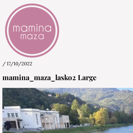
/
17/10/2022
Mamina Maza
Blog & Portal za starše in bodoče starše
mamina_maza_lasko2 Large