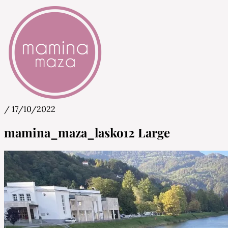
/
17/10/2022
Mamina Maza
Blog & Portal za starše in bodoče starše
mamina_maza_lasko12 Large