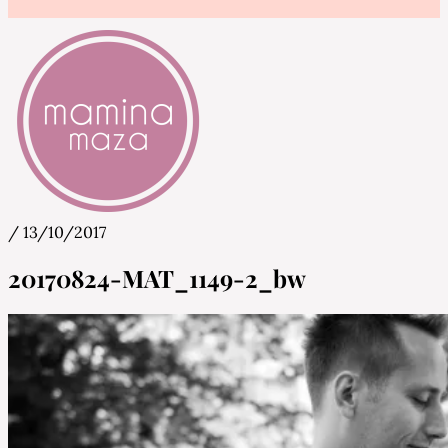
/
13/10/2017
Mamina Maza
Blog & Portal za starše in bodoče starše
20170824-MAT_1149-2_bw