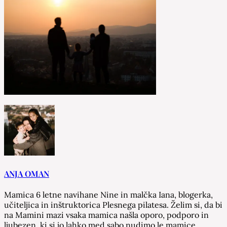
ANJA OMAN
Mamica 6 letne navihane Nine in malčka Iana, blogerka,
učiteljica in inštruktorica Plesnega pilatesa. Želim si, da bi
na Mamini mazi vsaka mamica našla oporo, podporo in
ljubezen, ki si jo lahko med sabo nudimo le mamice.