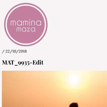
/
22/10/2018
Mamina Maza
Blog & Portal za starše in bodoče starše
MAT_9935-Edit