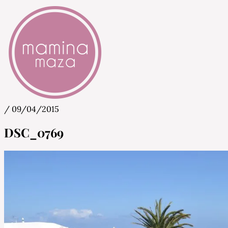
/
09/04/2015
Mamina Maza
Blog & Portal za starše in bodoče starše
DSC_0769