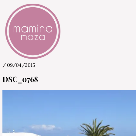
/
09/04/2015
Mamina Maza
Blog & Portal za starše in bodoče starše
DSC_0768