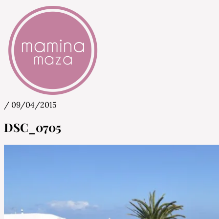
/
09/04/2015
Mamina Maza
Blog & Portal za starše in bodoče starše
DSC_0705