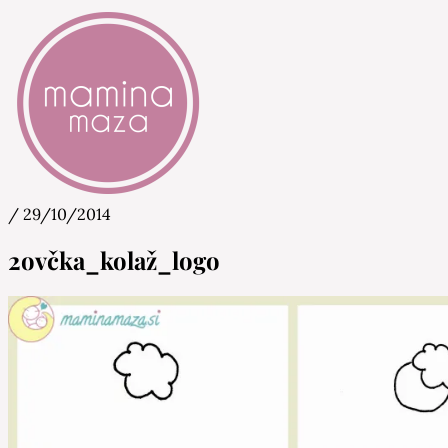
/
29/10/2014
Mamina Maza
Blog & Portal za starše in bodoče starše
2ovčka_kolaž_logo