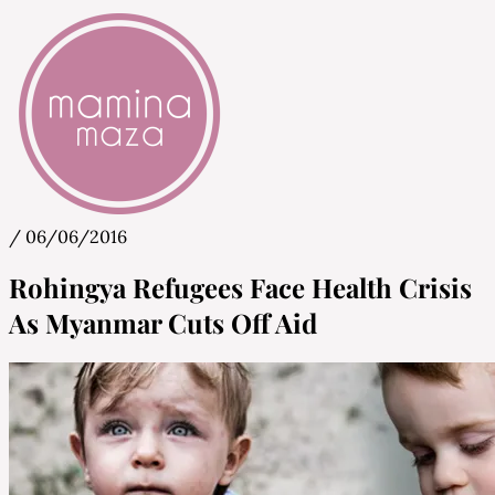
/
06/06/2016
Mamina Maza
Blog & Portal za starše in bodoče starše
Rohingya Refugees Face Health Crisis
As Myanmar Cuts Off Aid