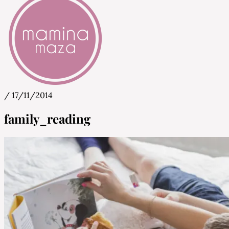
/
17/11/2014
Mamina Maza
Blog & Portal za starše in bodoče starše
family_reading