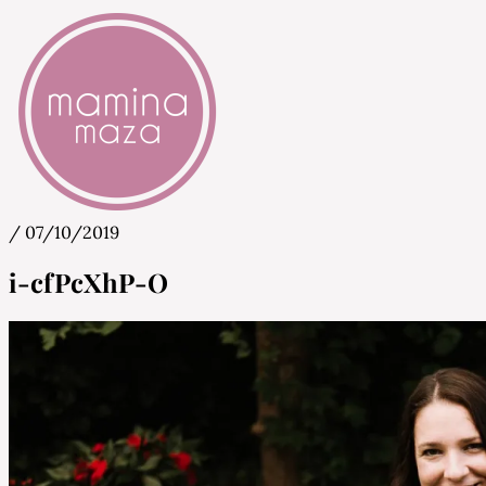
/
07/10/2019
Mamina Maza
Blog & Portal za starše in bodoče starše
i-cfPcXhP-O