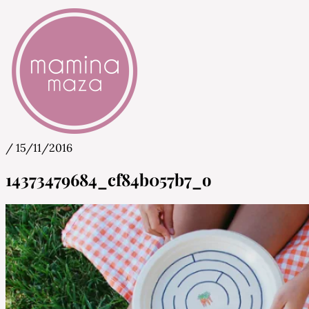
/
15/11/2016
Mamina Maza
Blog & Portal za starše in bodoče starše
14373479684_cf84b057b7_o