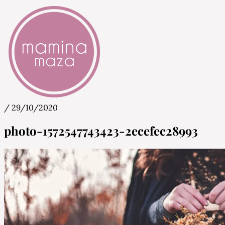
/
29/10/2020
Mamina Maza
Blog & Portal za starše in bodoče starše
photo-1572547743423-2ecefec28993