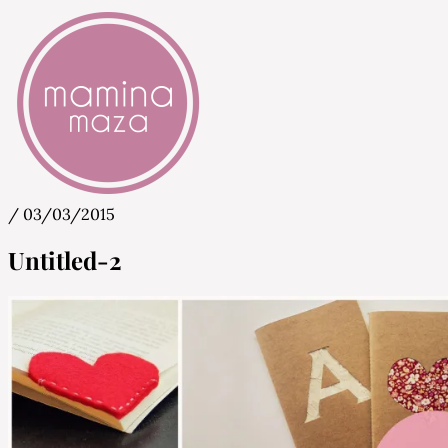
/
03/03/2015
Mamina Maza
Blog & Portal za starše in bodoče starše
Untitled-2