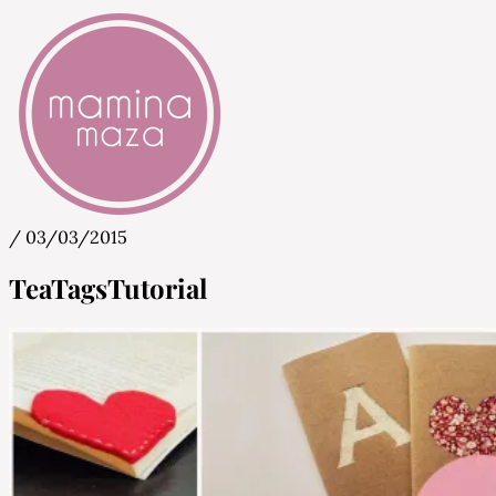
/
03/03/2015
Mamina Maza
Blog & Portal za starše in bodoče starše
TeaTagsTutorial