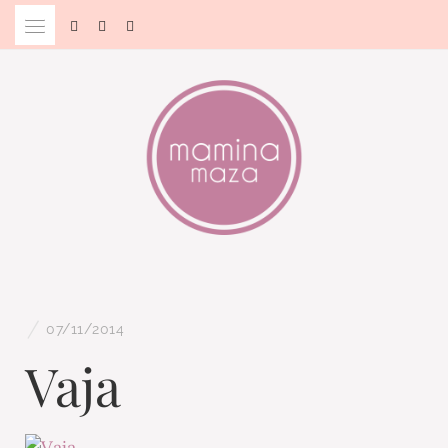
Skip
to
content
Blog & Portal za starše in bodoče starše
MAMINA MAZA
/
07/11/2014
Vaja