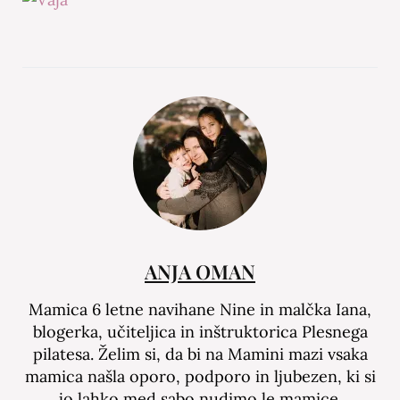
ANJA OMAN
Mamica 6 letne navihane Nine in malčka Iana,
blogerka, učiteljica in inštruktorica Plesnega
pilatesa. Želim si, da bi na Mamini mazi vsaka
mamica našla oporo, podporo in ljubezen, ki si
jo lahko med sabo nudimo le mamice.