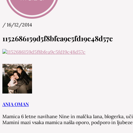
/
16/12/2014
Mamina Maza
Blog & Portal za starše in bodoče starše
1152686159d5f8bfea9c5fd19c48d57c
ANJA OMAN
Mamica 6 letne navihane Nine in malčka Iana, blogerka, učite
Mamini mazi vsaka mamica našla oporo, podporo in ljubezen