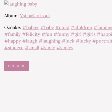
Album:
Vsi naši otroci
Oznake:
#babies
#baby
#child
#children
#familie
#family
#felicity
#fun
#funny
#girl
#girls
#happi
#happy
#laugh
#laughing
#luck
#lucky
#portrai
#sincere
#small
#smile
#smiles
PREBERI