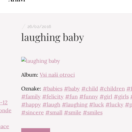
/
26/02/2016
laughing baby
Album:
Vsi naši otroci
Oznake:
#babies
#baby
#child
#children
#f
#family
#felicity
#fun
#funny
#girl
#girls
-12
#happy
#laugh
#laughing
#luck
#lucky
#p
onde
#sincere
#small
#smile
#smiles
ace