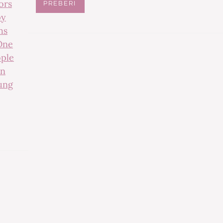
ors
PREBERI
py
hs
One
ple
n
ung