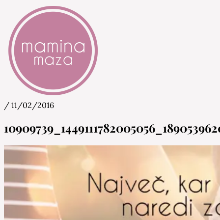
/
11/02/2016
Mamina Maza
Blog & Portal za starše in bodoče starše
10909739_1449111782005056_18905396