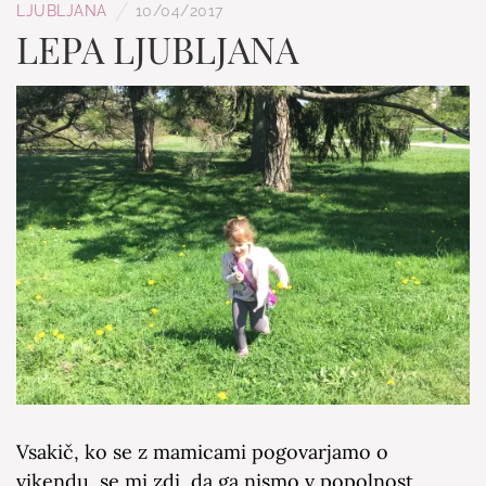
/
LJUBLJANA
10/04/2017
LEPA LJUBLJANA
Vsakič, ko se z mamicami pogovarjamo o
vikendu, se mi zdi, da ga nismo v popolnost