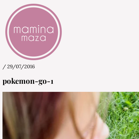
/
29/07/2016
Mamina Maza
Blog & Portal za starše in bodoče starše
pokemon-go-1