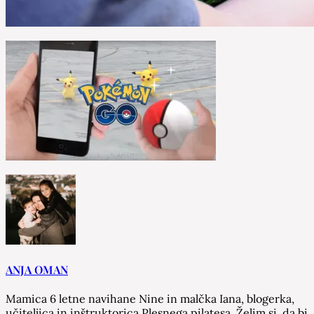
ANJA OMAN
Mamica 6 letne navihane Nine in malčka Iana, blogerka,
učiteljica in inštruktorica Plesnega pilatesa. Želim si, da bi