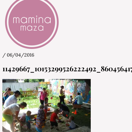
/
06/04/2016
Mamina Maza
Blog & Portal za starše in bodoče starše
11429667_10153299526222492_86045641