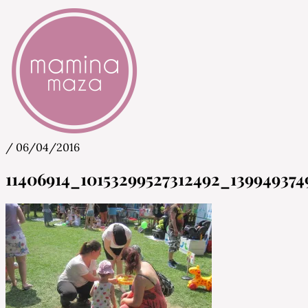
/
06/04/2016
Mamina Maza
Blog & Portal za starše in bodoče starše
11406914_10153299527312492_13994937