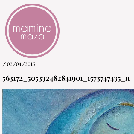
/
02/04/2015
Mamina Maza
Blog & Portal za starše in bodoče starše
563172_505332482841901_1573747435_n