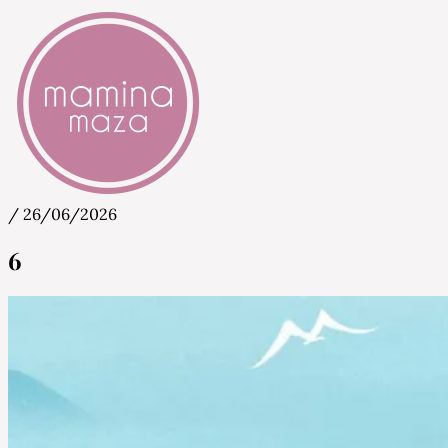
/
26/06/2026
Mamina Maza
Blog & Portal za starše in bodoče starše
6