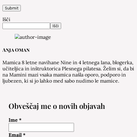
Išči
Išči
Anja Oman
Mamica 8 letne navihane Nine in 4 letnega Iana, blogerka,
učiteljica in inštruktorica Plesnega pilatesa. Želim si, da bi
na Mamini mazi vsaka mamica našla oporo, podporo in
ljubezen, ki si jo lahko med sabo nudimo le mamice.
Obveščaj me o novih objavah
Ime
*
Email
*