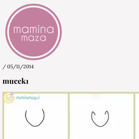
/
05/11/2014
Mamina Maza
Blog & Portal za starše in bodoče starše
mucek1