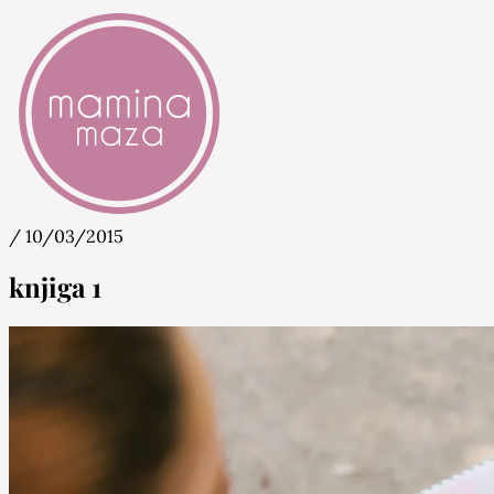
/
10/03/2015
Mamina Maza
Blog & Portal za starše in bodoče starše
knjiga 1