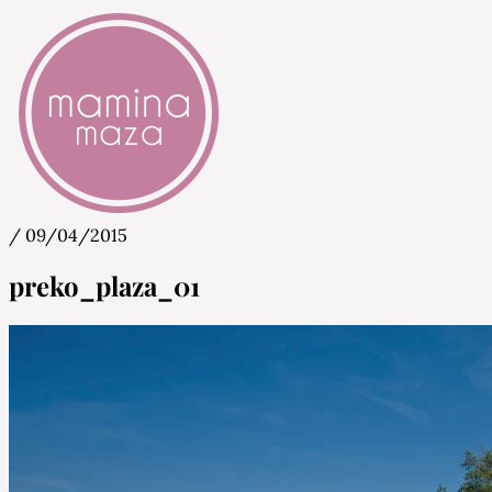
/
09/04/2015
Mamina Maza
Blog & Portal za starše in bodoče starše
preko_plaza_01