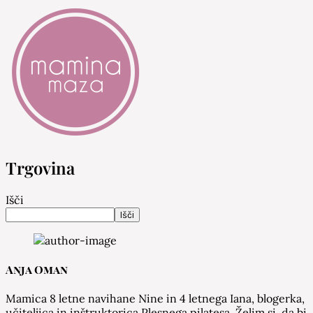
Mamina Maza
Blog & Portal za starše in bodoče starše
Trgovina
Išči
Išči
Anja Oman
Mamica 8 letne navihane Nine in 4 letnega Iana, blogerka,
učiteljica in inštruktorica Plesnega pilatesa. Želim si, da bi