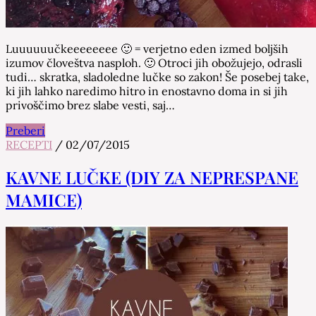
Luuuuuučkeeeeeeee 🙂 = verjetno eden izmed boljših
izumov človeštva nasploh. 🙂 Otroci jih obožujejo, odrasli
tudi… skratka, sladoledne lučke so zakon! Še posebej take,
ki jih lahko naredimo hitro in enostavno doma in si jih
privoščimo brez slabe vesti, saj…
Preberi
RECEPTI
/
02/07/2015
KAVNE LUČKE (DIY ZA NEPRESPANE
MAMICE)