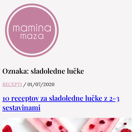
Mamina Maza
Blog & Portal za starše in bodoče starše
Oznaka:
sladoledne lučke
RECEPTI
/
01/07/2020
10 receptov za sladoledne lučke z 2-3
sestavinami