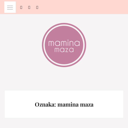
Skip
to
content
Blog & Portal za starše in bodoče starše
MAMINA MAZA
Oznaka:
mamina maza