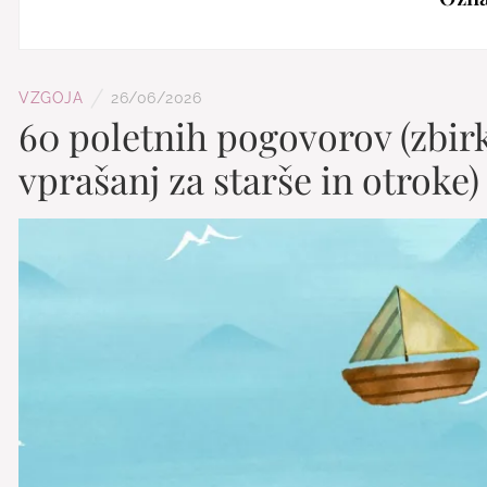
/
VZGOJA
26/06/2026
60 poletnih pogovorov (zbir
vprašanj za starše in otroke)